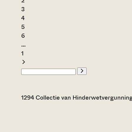
2
3
4
5
6
...
1
1294 Collectie van Hinderwetvergunnin