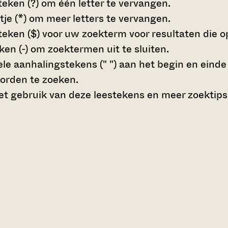
teken (?)
om één letter te vervangen.
tje (*)
om meer letters te vervangen.
teken ($)
voor uw zoekterm voor resultaten die op 
en (-)
om zoektermen uit te sluiten.
le aanhalingstekens (" ")
aan het begin en eind
orden te zoeken.
t gebruik van deze leestekens en meer zoektips