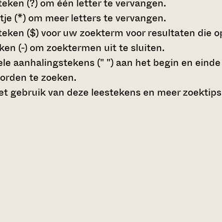
teken (?)
om één letter te vervangen.
tje (*)
om meer letters te vervangen.
teken ($)
voor uw zoekterm voor resultaten die op 
en (-)
om zoektermen uit te sluiten.
le aanhalingstekens (" ")
aan het begin en eind
orden te zoeken.
t gebruik van deze leestekens en meer zoektips