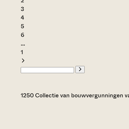
2
3
4
5
6
...
1
1250 Collectie van bouwvergunningen v