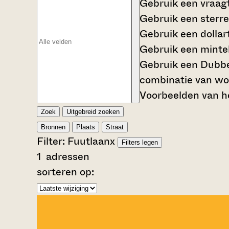
Gebruik een
vraag
Gebruik een
sterre
Gebruik een
dollar
Gebruik een
mintek
Gebruik een
Dubbe
combinatie van wo
Voorbeelden van he
Zoek
Uitgebreid zoeken
Bronnen
Plaats
Straat
Filter:
Fuutlaan
x
Filters legen
1
adressen
sorteren op: