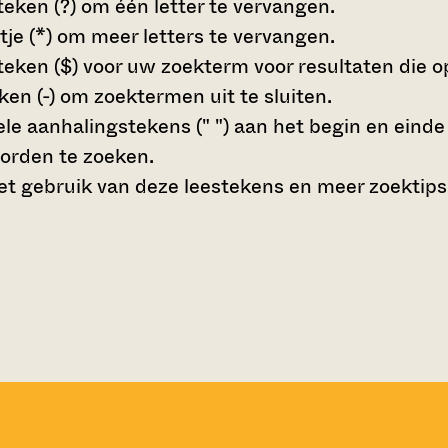
teken (?)
om één letter te vervangen.
tje (*)
om meer letters te vervangen.
teken ($)
voor uw zoekterm voor resultaten die op 
en (-)
om zoektermen uit te sluiten.
le aanhalingstekens (" ")
aan het begin en eind
orden te zoeken.
t gebruik van deze leestekens en meer zoektips