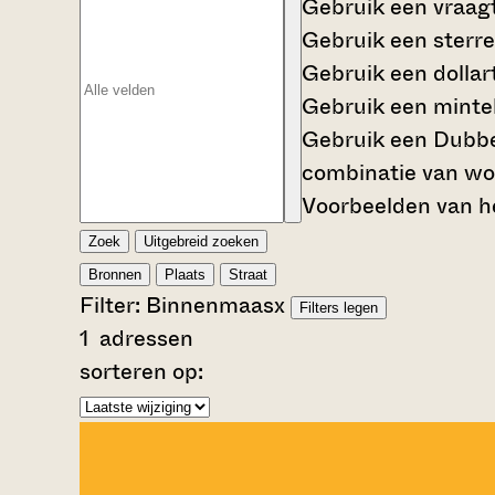
Gebruik een
vraag
Gebruik een
sterre
Gebruik een
dollar
Gebruik een
mintek
Gebruik een
Dubbe
combinatie van wo
Voorbeelden van he
Zoek
Uitgebreid zoeken
Bronnen
Plaats
Straat
Filter:
Binnenmaas
x
Filters legen
1
adressen
sorteren op: