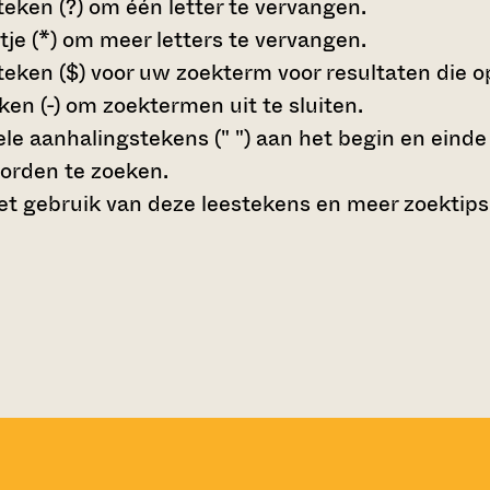
teken (?)
om één letter te vervangen.
tje (*)
om meer letters te vervangen.
teken ($)
voor uw zoekterm voor resultaten die op 
en (-)
om zoektermen uit te sluiten.
le aanhalingstekens (" ")
aan het begin en eind
orden te zoeken.
t gebruik van deze leestekens en meer zoektips