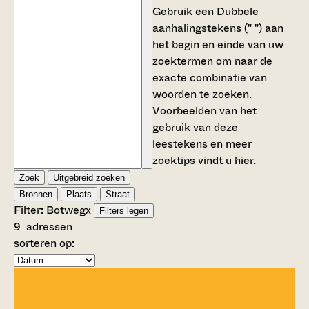
Gebruik een
Dubbele
aanhalingstekens (" ")
aan
het begin en einde van uw
zoektermen om naar de
exacte combinatie van
woorden te zoeken.
Voorbeelden van het
gebruik van deze
leestekens en meer
zoektips vindt u
hier
.
Zoek
Uitgebreid zoeken
Bronnen
Plaats
Straat
Filter:
Botweg
x
Filters legen
9
adressen
sorteren op: