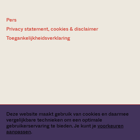
Pers
Privacy statement, cookies & disclaimer
Toegankelijkheidsverklaring
Deze website maakt gebruik van cookies en daarmee
vergelijkbare technieken om een optimale
gebruikerservaring te bieden. Je kunt je
voorkeuren
aanpassen
.