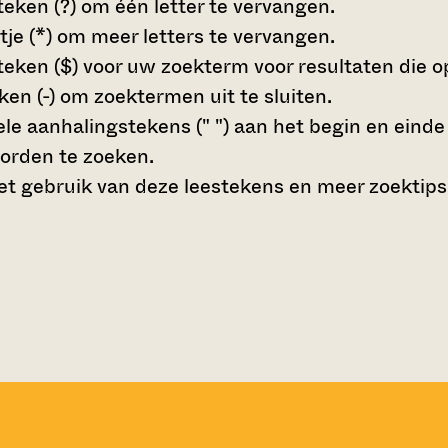
teken (?)
om één letter te vervangen.
tje (*)
om meer letters te vervangen.
teken ($)
voor uw zoekterm voor resultaten die op 
en (-)
om zoektermen uit te sluiten.
le aanhalingstekens (" ")
aan het begin en eind
orden te zoeken.
t gebruik van deze leestekens en meer zoektips