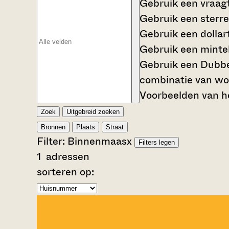
Gebruik een
vraag
Gebruik een
sterre
Gebruik een
dollar
Gebruik een
mintek
Gebruik een
Dubbe
combinatie van wo
Voorbeelden van he
Zoek
Uitgebreid zoeken
Bronnen
Plaats
Straat
Filter:
Binnenmaas
x
Filters legen
1
adressen
sorteren op: