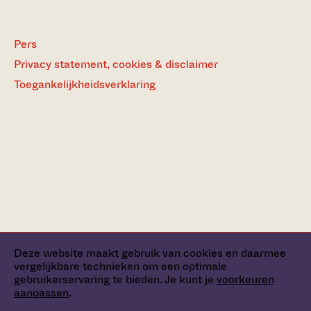
Pers
Privacy statement, cookies & disclaimer
Toegankelijkheidsverklaring
Deze website maakt gebruik van cookies en daarmee
vergelijkbare technieken om een optimale
gebruikerservaring te bieden. Je kunt je
voorkeuren
aanpassen
.