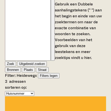
Gebruik een
Dubbele
aanhalingstekens (" ")
aan
het begin en einde van uw
zoektermen om naar de
exacte combinatie van
woorden te zoeken.
Voorbeelden van het
gebruik van deze
leestekens en meer
zoektips vindt u
hier
.
Zoek
Uitgebreid zoeken
Bronnen
Plaats
Straat
Filter:
Heideweg
x
Filters legen
3
adressen
sorteren op: