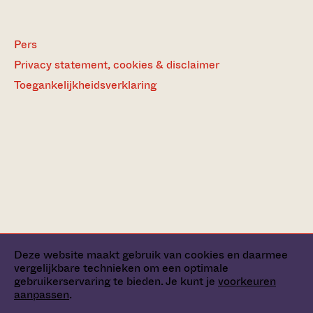
Pers
Privacy statement, cookies & disclaimer
Toegankelijkheidsverklaring
Deze website maakt gebruik van cookies en daarmee
vergelijkbare technieken om een optimale
gebruikerservaring te bieden. Je kunt je
voorkeuren
aanpassen
.