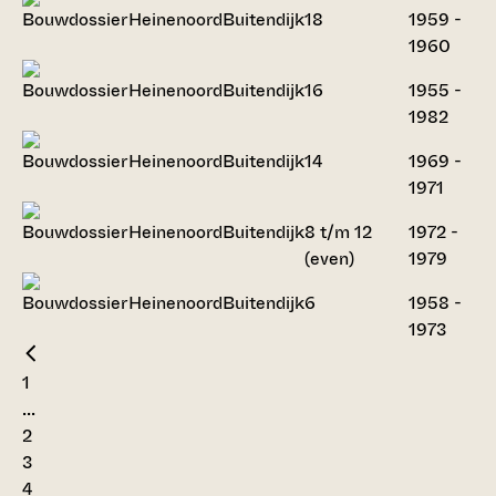
Heinenoord
Buitendijk
18
1959 -
1960
Heinenoord
Buitendijk
16
1955 -
1982
Heinenoord
Buitendijk
14
1969 -
1971
Heinenoord
Buitendijk
8 t/m 12
1972 -
(even)
1979
Heinenoord
Buitendijk
6
1958 -
1973
1
...
2
3
4