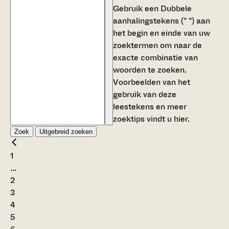
Gebruik een
Dubbele
aanhalingstekens (" ")
aan
het begin en einde van uw
zoektermen om naar de
exacte combinatie van
woorden te zoeken.
Voorbeelden van het
gebruik van deze
leestekens en meer
zoektips vindt u
hier
.
Zoek
Uitgebreid zoeken
1
...
2
3
4
5