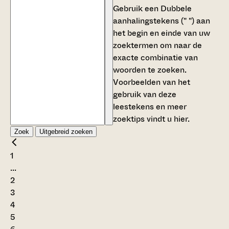
Gebruik een
Dubbele
aanhalingstekens (" ")
aan
het begin en einde van uw
zoektermen om naar de
exacte combinatie van
woorden te zoeken.
Voorbeelden van het
gebruik van deze
leestekens en meer
zoektips vindt u
hier
.
Zoek
Uitgebreid zoeken
1
...
2
3
4
5