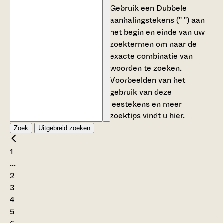
Gebruik een
Dubbele
aanhalingstekens (" ")
aan
het begin en einde van uw
zoektermen om naar de
exacte combinatie van
woorden te zoeken.
Voorbeelden van het
gebruik van deze
leestekens en meer
zoektips vindt u
hier
.
Zoek
Uitgebreid zoeken
1
...
2
3
4
5