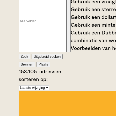
Gebruik een
vraag
Gebruik een
sterre
Gebruik een
dollar
Gebruik een
mintek
Gebruik een
Dubbe
combinatie van wo
Voorbeelden van he
Zoek
Uitgebreid zoeken
Bronnen
Plaats
163.106
adressen
sorteren op: