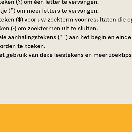
teken (?)
om één letter te vervangen.
tje (*)
om meer letters te vervangen.
teken ($)
voor uw zoekterm voor resultaten die op 
en (-)
om zoektermen uit te sluiten.
le aanhalingstekens (" ")
aan het begin en eind
orden te zoeken.
t gebruik van deze leestekens en meer zoektips