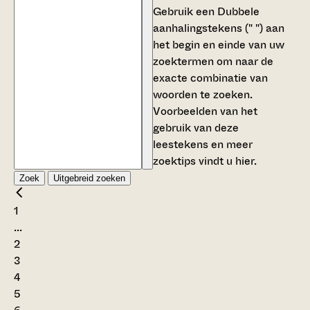
Gebruik een
Dubbele
aanhalingstekens (" ")
aan
het begin en einde van uw
zoektermen om naar de
exacte combinatie van
woorden te zoeken.
Voorbeelden van het
gebruik van deze
leestekens en meer
zoektips vindt u
hier
.
Zoek
Uitgebreid zoeken
1
...
2
3
4
5