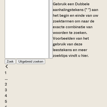
Gebruik een
Dubbele
aanhalingstekens (" ")
aan
het begin en einde van uw
zoektermen om naar de
exacte combinatie van
woorden te zoeken.
Voorbeelden van het
gebruik van deze
leestekens en meer
zoektips vindt u
hier
.
Zoek
Uitgebreid zoeken
1
...
2
3
4
5