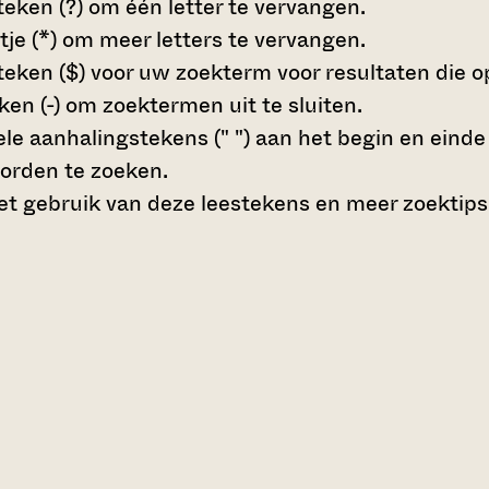
teken (?)
om één letter te vervangen.
tje (*)
om meer letters te vervangen.
teken ($)
voor uw zoekterm voor resultaten die op 
en (-)
om zoektermen uit te sluiten.
le aanhalingstekens (" ")
aan het begin en eind
orden te zoeken.
t gebruik van deze leestekens en meer zoektips