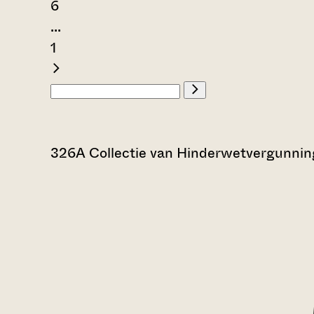
6
...
1
326A Collectie van Hinderwetvergunning