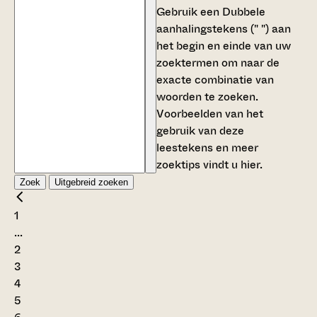
Gebruik een
Dubbele
aanhalingstekens (" ")
aan
het begin en einde van uw
zoektermen om naar de
exacte combinatie van
woorden te zoeken.
Voorbeelden van het
gebruik van deze
leestekens en meer
zoektips vindt u
hier
.
Zoek
Uitgebreid zoeken
1
...
2
3
4
5