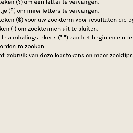
teken (?)
om één letter te vervangen.
tje (*)
om meer letters te vervangen.
teken ($)
voor uw zoekterm voor resultaten die op 
en (-)
om zoektermen uit te sluiten.
le aanhalingstekens (" ")
aan het begin en eind
orden te zoeken.
t gebruik van deze leestekens en meer zoektips