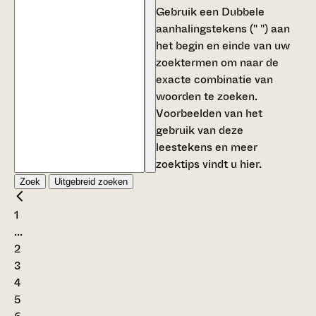
Gebruik een
Dubbele
aanhalingstekens (" ")
aan
het begin en einde van uw
zoektermen om naar de
exacte combinatie van
woorden te zoeken.
Voorbeelden van het
gebruik van deze
leestekens en meer
zoektips vindt u
hier
.
Zoek
Uitgebreid zoeken
1
...
2
3
4
5