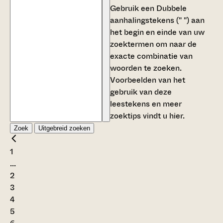
Gebruik een
Dubbele
aanhalingstekens (" ")
aan
het begin en einde van uw
zoektermen om naar de
exacte combinatie van
woorden te zoeken.
Voorbeelden van het
gebruik van deze
leestekens en meer
zoektips vindt u
hier
.
Zoek
Uitgebreid zoeken
1
...
2
3
4
5