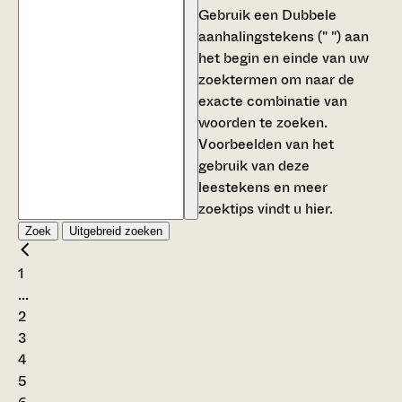
Gebruik een
Dubbele
aanhalingstekens (" ")
aan
het begin en einde van uw
zoektermen om naar de
exacte combinatie van
woorden te zoeken.
Voorbeelden van het
gebruik van deze
leestekens en meer
zoektips vindt u
hier
.
Zoek
Uitgebreid zoeken
1
...
2
3
4
5