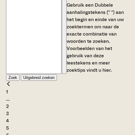
Gebruik een
Dubbele
aanhalingstekens (" ")
aan
het begin en einde van uw
zoektermen om naar de
exacte combinatie van
woorden te zoeken.
Voorbeelden van het
gebruik van deze
leestekens en meer
zoektips vindt u
hier
.
Zoek
Uitgebreid zoeken
1
...
2
3
4
5