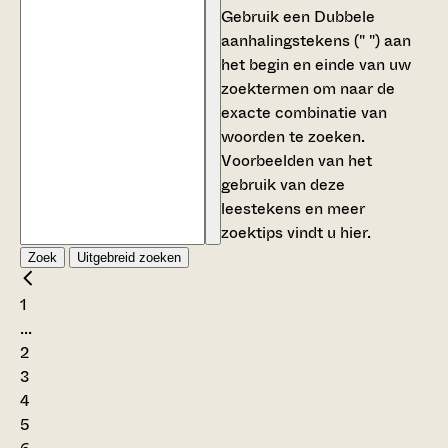
Gebruik een
Dubbele
aanhalingstekens (" ")
aan
het begin en einde van uw
zoektermen om naar de
exacte combinatie van
woorden te zoeken.
Voorbeelden van het
gebruik van deze
leestekens en meer
zoektips vindt u
hier
.
Zoek
Uitgebreid zoeken
1
...
2
3
4
5