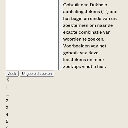
Gebruik een
Dubbele
aanhalingstekens (" ")
aan
het begin en einde van uw
zoektermen om naar de
exacte combinatie van
woorden te zoeken.
Voorbeelden van het
gebruik van deze
leestekens en meer
zoektips vindt u
hier
.
Zoek
Uitgebreid zoeken
1
...
2
3
4
5