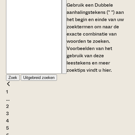
Gebruik een
Dubbele
aanhalingstekens (" ")
aan
het begin en einde van uw
zoektermen om naar de
exacte combinatie van
woorden te zoeken.
Voorbeelden van het
gebruik van deze
leestekens en meer
zoektips vindt u
hier
.
Zoek
Uitgebreid zoeken
1
...
2
3
4
5