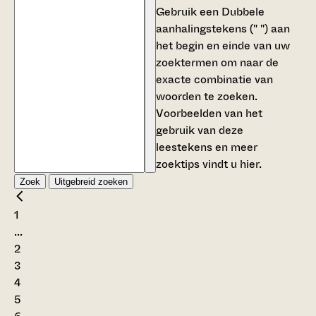
Gebruik een
Dubbele
aanhalingstekens (" ")
aan
het begin en einde van uw
zoektermen om naar de
exacte combinatie van
woorden te zoeken.
Voorbeelden van het
gebruik van deze
leestekens en meer
zoektips vindt u
hier
.
Zoek
Uitgebreid zoeken
1
...
2
3
4
5