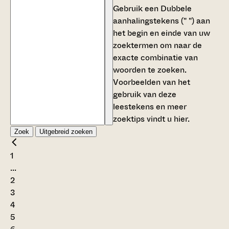
Gebruik een
Dubbele
aanhalingstekens (" ")
aan
het begin en einde van uw
zoektermen om naar de
exacte combinatie van
woorden te zoeken.
Voorbeelden van het
gebruik van deze
leestekens en meer
zoektips vindt u
hier
.
Zoek
Uitgebreid zoeken
1
...
2
3
4
5