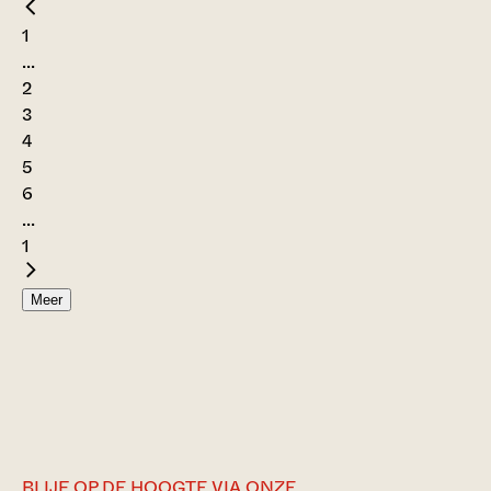
1
...
2
3
4
5
6
...
1
Meer
BLIJF OP DE HOOGTE VIA ONZE