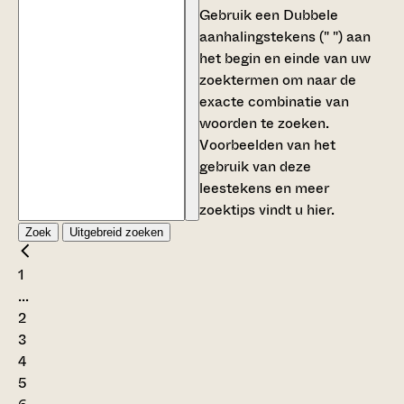
Gebruik een
Dubbele
aanhalingstekens (" ")
aan
het begin en einde van uw
zoektermen om naar de
exacte combinatie van
woorden te zoeken.
Voorbeelden van het
gebruik van deze
leestekens en meer
zoektips vindt u
hier
.
Zoek
Uitgebreid zoeken
1
...
2
3
4
5