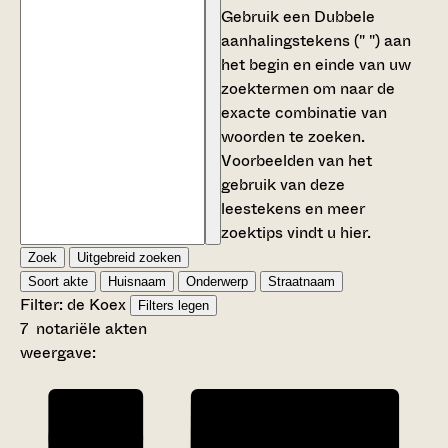
Gebruik een
Dubbele
aanhalingstekens (" ")
aan
het begin en einde van uw
zoektermen om naar de
exacte combinatie van
woorden te zoeken.
Voorbeelden van het
gebruik van deze
leestekens en meer
zoektips vindt u
hier
.
Zoek
Uitgebreid zoeken
Soort akte
Huisnaam
Onderwerp
Straatnaam
Filter:
de Koe
x
Filters legen
7
notariële akten
weergave: