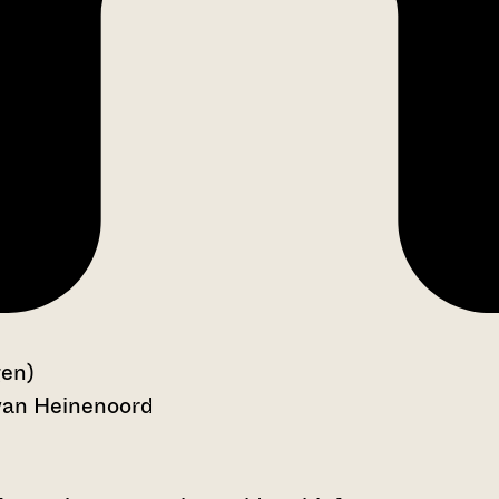
gen)
van Heinenoord