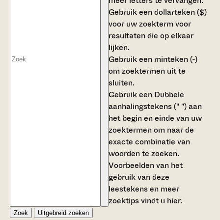
meer letters te vervangen.
Gebruik een
dollarteken ($)
voor uw zoekterm voor
resultaten die op elkaar
lijken.
Gebruik een
minteken (-)
om zoektermen uit te
sluiten.
Gebruik een
Dubbele
aanhalingstekens (" ")
aan
het begin en einde van uw
zoektermen om naar de
exacte combinatie van
woorden te zoeken.
Voorbeelden van het
gebruik van deze
leestekens en meer
zoektips vindt u
hier
.
Zoek
Uitgebreid zoeken