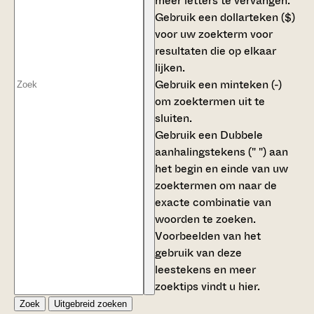
meer letters te vervangen.
Gebruik een
dollarteken ($)
voor uw zoekterm voor
resultaten die op elkaar
lijken.
Gebruik een
minteken (-)
om zoektermen uit te
sluiten.
Gebruik een
Dubbele
aanhalingstekens (" ")
aan
het begin en einde van uw
zoektermen om naar de
exacte combinatie van
woorden te zoeken.
Voorbeelden van het
gebruik van deze
leestekens en meer
zoektips vindt u
hier
.
Zoek
Uitgebreid zoeken