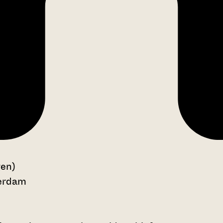
gen)
serdam