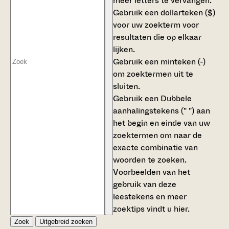
meer letters te vervangen.
Gebruik een
dollarteken ($)
voor uw zoekterm voor
resultaten die op elkaar
lijken.
Gebruik een
minteken (-)
om zoektermen uit te
sluiten.
Gebruik een
Dubbele
aanhalingstekens (" ")
aan
het begin en einde van uw
zoektermen om naar de
exacte combinatie van
woorden te zoeken.
Voorbeelden van het
gebruik van deze
leestekens en meer
zoektips vindt u
hier
.
Zoek
Uitgebreid zoeken