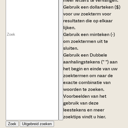
meer letters te vervangen.
Gebruik een
dollarteken ($)
voor uw zoekterm voor
resultaten die op elkaar
lijken.
Gebruik een
minteken (-)
om zoektermen uit te
sluiten.
Gebruik een
Dubbele
aanhalingstekens (" ")
aan
het begin en einde van uw
zoektermen om naar de
exacte combinatie van
woorden te zoeken.
Voorbeelden van het
gebruik van deze
leestekens en meer
zoektips vindt u
hier
.
Zoek
Uitgebreid zoeken