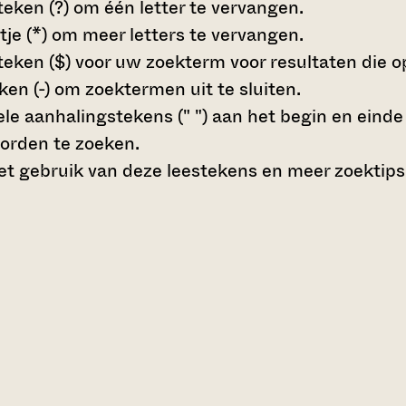
teken (?)
om één letter te vervangen.
tje (*)
om meer letters te vervangen.
teken ($)
voor uw zoekterm voor resultaten die op 
en (-)
om zoektermen uit te sluiten.
le aanhalingstekens (" ")
aan het begin en eind
orden te zoeken.
t gebruik van deze leestekens en meer zoektips