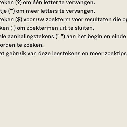
teken (?)
om één letter te vervangen.
tje (*)
om meer letters te vervangen.
teken ($)
voor uw zoekterm voor resultaten die op 
en (-)
om zoektermen uit te sluiten.
le aanhalingstekens (" ")
aan het begin en eind
orden te zoeken.
t gebruik van deze leestekens en meer zoektips