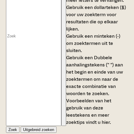
meer letters te vervangen.
Gebruik een
dollarteken ($)
voor uw zoekterm voor
resultaten die op elkaar
lijken.
Gebruik een
minteken (-)
om zoektermen uit te
sluiten.
Gebruik een
Dubbele
aanhalingstekens (" ")
aan
het begin en einde van uw
zoektermen om naar de
exacte combinatie van
woorden te zoeken.
Voorbeelden van het
gebruik van deze
leestekens en meer
zoektips vindt u
hier
.
Zoek
Uitgebreid zoeken