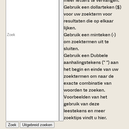
meer letters te vervangen.
Gebruik een
dollarteken ($)
voor uw zoekterm voor
resultaten die op elkaar
lijken.
Gebruik een
minteken (-)
om zoektermen uit te
sluiten.
Gebruik een
Dubbele
aanhalingstekens (" ")
aan
het begin en einde van uw
zoektermen om naar de
exacte combinatie van
woorden te zoeken.
Voorbeelden van het
gebruik van deze
leestekens en meer
zoektips vindt u
hier
.
Zoek
Uitgebreid zoeken