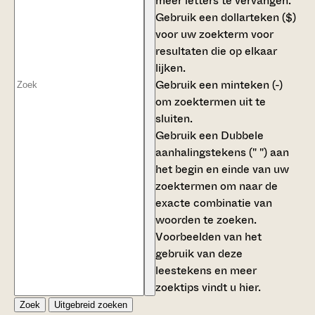
meer letters te vervangen.
Gebruik een
dollarteken ($)
voor uw zoekterm voor
resultaten die op elkaar
lijken.
Gebruik een
minteken (-)
om zoektermen uit te
sluiten.
Gebruik een
Dubbele
aanhalingstekens (" ")
aan
het begin en einde van uw
zoektermen om naar de
exacte combinatie van
woorden te zoeken.
Voorbeelden van het
gebruik van deze
leestekens en meer
zoektips vindt u
hier
.
Zoek
Uitgebreid zoeken