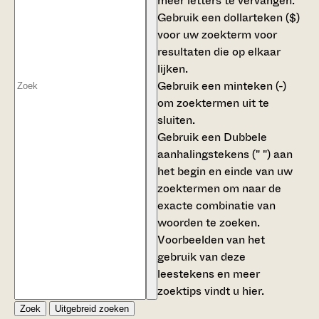
meer letters te vervangen.
Gebruik een
dollarteken ($)
voor uw zoekterm voor
resultaten die op elkaar
lijken.
Gebruik een
minteken (-)
om zoektermen uit te
sluiten.
Gebruik een
Dubbele
aanhalingstekens (" ")
aan
het begin en einde van uw
zoektermen om naar de
exacte combinatie van
woorden te zoeken.
Voorbeelden van het
gebruik van deze
leestekens en meer
zoektips vindt u
hier
.
Zoek
Uitgebreid zoeken