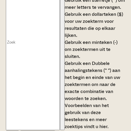
Gebruik een
sterretje (*)
om
meer letters te vervangen.
Gebruik een
dollarteken ($)
voor uw zoekterm voor
resultaten die op elkaar
lijken.
Gebruik een
minteken (-)
om zoektermen uit te
sluiten.
Gebruik een
Dubbele
aanhalingstekens (" ")
aan
het begin en einde van uw
zoektermen om naar de
exacte combinatie van
woorden te zoeken.
Voorbeelden van het
gebruik van deze
leestekens en meer
zoektips vindt u
hier
.