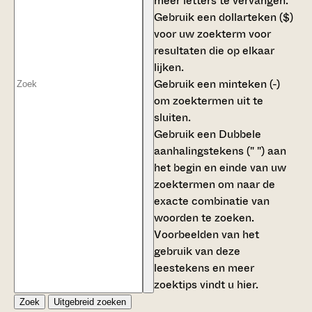
meer letters te vervangen.
Gebruik een
dollarteken ($)
voor uw zoekterm voor
resultaten die op elkaar
lijken.
Gebruik een
minteken (-)
om zoektermen uit te
sluiten.
Gebruik een
Dubbele
aanhalingstekens (" ")
aan
het begin en einde van uw
zoektermen om naar de
exacte combinatie van
woorden te zoeken.
Voorbeelden van het
gebruik van deze
leestekens en meer
zoektips vindt u
hier
.
Zoek
Uitgebreid zoeken