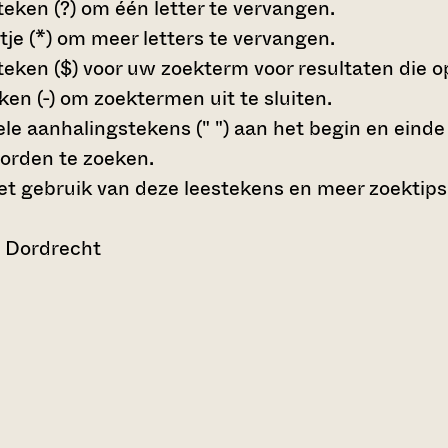
teken (?)
om één letter te vervangen.
tje (*)
om meer letters te vervangen.
teken ($)
voor uw zoekterm voor resultaten die op 
en (-)
om zoektermen uit te sluiten.
le aanhalingstekens (" ")
aan het begin en eind
orden te zoeken.
t gebruik van deze leestekens en meer zoektips
n Dordrecht