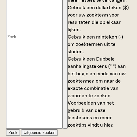
meer letters te vervangen.
Gebruik een
dollarteken ($)
voor uw zoekterm voor
resultaten die op elkaar
lijken.
Gebruik een
minteken (-)
om zoektermen uit te
sluiten.
Gebruik een
Dubbele
aanhalingstekens (" ")
aan
het begin en einde van uw
zoektermen om naar de
exacte combinatie van
woorden te zoeken.
Voorbeelden van het
gebruik van deze
leestekens en meer
zoektips vindt u
hier
.
Zoek
Uitgebreid zoeken