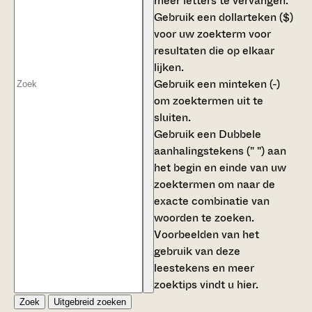
meer letters te vervangen.
Gebruik een
dollarteken ($)
voor uw zoekterm voor
resultaten die op elkaar
lijken.
Gebruik een
minteken (-)
om zoektermen uit te
sluiten.
Gebruik een
Dubbele
aanhalingstekens (" ")
aan
het begin en einde van uw
zoektermen om naar de
exacte combinatie van
woorden te zoeken.
Voorbeelden van het
gebruik van deze
leestekens en meer
zoektips vindt u
hier
.
Zoek
Uitgebreid zoeken