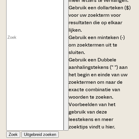
meer letters te vervangen.
Gebruik een
dollarteken ($)
voor uw zoekterm voor
resultaten die op elkaar
lijken.
Gebruik een
minteken (-)
om zoektermen uit te
sluiten.
Gebruik een
Dubbele
aanhalingstekens (" ")
aan
het begin en einde van uw
zoektermen om naar de
exacte combinatie van
woorden te zoeken.
Voorbeelden van het
gebruik van deze
leestekens en meer
zoektips vindt u
hier
.
Zoek
Uitgebreid zoeken