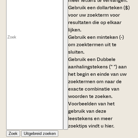
meer letters te vervangen.
Gebruik een
dollarteken ($)
voor uw zoekterm voor
resultaten die op elkaar
lijken.
Gebruik een
minteken (-)
om zoektermen uit te
sluiten.
Gebruik een
Dubbele
aanhalingstekens (" ")
aan
het begin en einde van uw
zoektermen om naar de
exacte combinatie van
woorden te zoeken.
Voorbeelden van het
gebruik van deze
leestekens en meer
zoektips vindt u
hier
.
Zoek
Uitgebreid zoeken