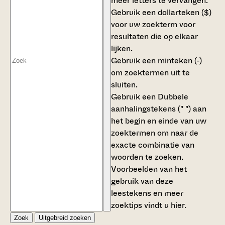
meer letters te vervangen.
Gebruik een
dollarteken ($)
voor uw zoekterm voor
resultaten die op elkaar
lijken.
Gebruik een
minteken (-)
om zoektermen uit te
sluiten.
Gebruik een
Dubbele
aanhalingstekens (" ")
aan
het begin en einde van uw
zoektermen om naar de
exacte combinatie van
woorden te zoeken.
Voorbeelden van het
gebruik van deze
leestekens en meer
zoektips vindt u
hier
.
Zoek
Uitgebreid zoeken