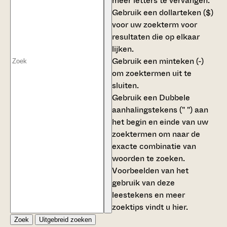
meer letters te vervangen.
Gebruik een
dollarteken ($)
voor uw zoekterm voor
resultaten die op elkaar
lijken.
Gebruik een
minteken (-)
om zoektermen uit te
sluiten.
Gebruik een
Dubbele
aanhalingstekens (" ")
aan
het begin en einde van uw
zoektermen om naar de
exacte combinatie van
woorden te zoeken.
Voorbeelden van het
gebruik van deze
leestekens en meer
zoektips vindt u
hier
.
Zoek
Uitgebreid zoeken